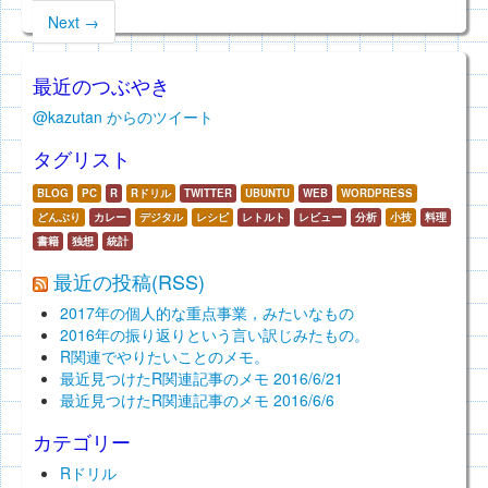
Next →
最近のつぶやき
@kazutan からのツイート
タグリスト
BLOG
PC
R
Rドリル
TWITTER
UBUNTU
WEB
WORDPRESS
どんぶり
カレー
デジタル
レシピ
レトルト
レビュー
分析
小技
料理
書籍
独想
統計
最近の投稿(RSS)
2017年の個人的な重点事業，みたいなもの
2016年の振り返りという言い訳じみたもの。
R関連でやりたいことのメモ。
最近見つけたR関連記事のメモ 2016/6/21
最近見つけたR関連記事のメモ 2016/6/6
カテゴリー
Rドリル