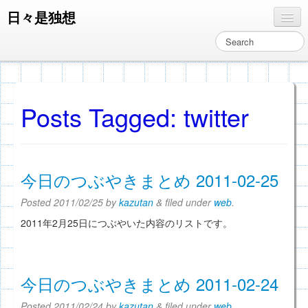
日々是独想
独想
ぞうさん通信
分析
Posts Tagged:
twitter
レビュー
コンピュータ関連
今日のつぶやきまとめ 2011-02-25
メインページへ
Posted
2011/02/25
by
kazutan
&
filed under
web
.
2011年2月25日につぶやいた内容のリストです。
今日のつぶやきまとめ 2011-02-24
Posted
2011/02/24
by
kazutan
&
filed under
web
.