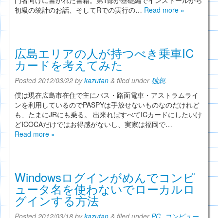
門者向けに書かれた書籍。第1部が基礎編でインストールから
初級の統計のお話、そしてRでの実行の…
Read more »
広島エリアの人が持つべき乗車IC
カードを考えてみた
Posted
2012/03/22
by
kazutan
&
filed under
独想
.
僕は現在広島市在住で主にバス・路面電車・アストラムライ
ンを利用しているのでPASPYは手放せないものなのだけれど
も、たまにJRにも乗る。 出来ればすべてICカードにしたいけ
どICOCAだけではお得感がないし、実家は福岡で…
Read more »
Windowsログインがめんでコンピ
ュータ名を使わないでローカルロ
グインする方法
Posted
2012/03/18
by
kazutan
&
filed under
PC
,
コンピュー