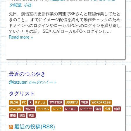
タ関連
,
小技
.
先日、演習室の更新作業の関連でSEさんと確認作業してたと
きのこと。 すでにイメージ配信を終えて動作チェックのため
ドメインへのログインやローカルPCへのログインを繰り返し
ていたときの話。 SEさんがローカルPCへログインし…
Read more »
最近のつぶやき
@kazutan からのツイート
タグリスト
BLOG
PC
R
Rドリル
TWITTER
UBUNTU
WEB
WORDPRESS
どんぶり
カレー
デジタル
レシピ
レトルト
レビュー
分析
小技
料理
書籍
独想
統計
最近の投稿(RSS)