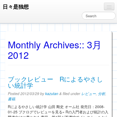
日々是独想
独想
ぞうさん通信
分析
Monthly Archives::
3月
レビュー
2012
コンピュータ関連
メインページへ
ブックレビュー Rによるやさし
い統計学
Posted
2012/03/29
by
kazutan
&
filed under
レビュー
,
分析
,
書籍
.
Rによるやさしい統計学 山田 剛史 オーム社 発売日：2008-
01-25 ブクログでレビューを見る» Rの入門者および統計の入