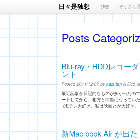
日々是独想
独想
ぞうさん
Posts Categori
Blu-ray・HDDレ
ント
Posted
2011/12/07
by
kazutan
&
filed 
最近記事が日記的なものが多かったので
ートしてから、相方と問題になっていた
でEテレ大好き、私は映画とか大好き。
新Mac book Air が出