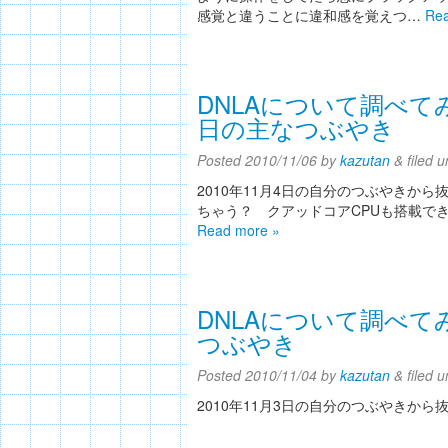
感覚と違うことに違和感を覚えつ…
Rea
DNLAについて調べてみ
日の主なつぶやき
Posted
2010/11/06
by
kazutan
&
filed 
2010年11月4日の自分のつぶやきか
ちゃう？ クアッドコアCPUも搭載できる超小型PC
Read more »
DNLAについて調べてみ
つぶやき
Posted
2010/11/04
by
kazutan
&
filed 
2010年11月3日の自分のつぶやきから