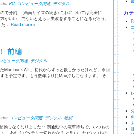
under
PC
,
コンピュータ関連
,
デジタル
.
カ
で分割。 (画面サイズの続き) これについては完全に
た方がいい。でないとえらい失敗をすることになるだろう。
れた…
Read more »
た！ 前編
ンピュータ関連
,
デジタル
.
れたMac book Air 。初代からずっと欲しかったけれど、今回
する予定です。もう数年ぶりにMac持ちになります。 そ
under
コンピュータ関連
,
デジタル
,
独想
.
が突然起動しなくなりました‥ 朝通勤中の電車待ちで、いつもの
ト。 あれ？バッテリー切れかな？ と思い、ただいつもの