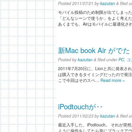
Posted
2011/07/21
by
kazutan
&
filed 
モバイル投稿のため制限が出てしまったの
「どんなシーンで使うか」をよく考え
あくまでも、Airはモバイルに最適化さ
新Mac book Air がで
Posted
by
kazutan
&
filed under
PC
,
コ
2011年7月20日に、Lionと共に発表さ
は購入できるタイミングだったので発注
こで今回はそのスペ…
Read more »
iPodtouchが‥
Posted
2011/02/23
by
kazutan
&
filed 
最近入手した、iPodtouch。 それ
ように操作をしてたら急にブラックアウ