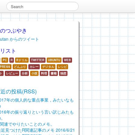
近のつぶやき
zutan からのツイート
グリスト
PC
R
Rドリル
TWITTER
UBUNTU
WEB
PRESS
どんぶり
カレー
デジタル
レシピ
ト
レビュー
分析
小技
料理
書籍
独想
近の投稿(RSS)
2017年の個人的な重点事業，みたいなも
の
2016年の振り返りという言い訳じみたも
の。
R関連でやりたいことのメモ。
最近見つけたR関連記事のメモ 2016/6/21