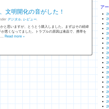
ア
、文明開化の音がした！
2
2
under
デジタル
,
レビュー
.
2
ご存じかと思いますが、とうとう購入しました。まずはその経緯
2
子が悪くなってました。トラブルの原因は液晶で、携帯を
2
な…
Read more »
2
2
2
2
2
2
2
2
2
2
2
2
2
2
2