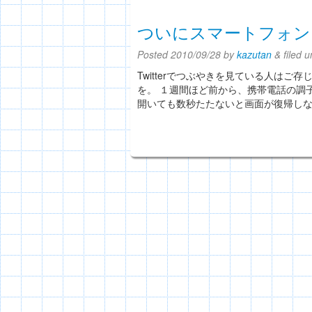
ついにスマートフォン
Posted
2010/09/28
by
kazutan
&
filed 
Twitterでつぶやきを見ている人は
を。 １週間ほど前から、携帯電話の調
開いても数秒たたないと画面が復帰し