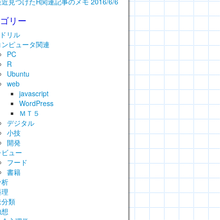
最近見つけたR関連記事のメモ 2016/6/6
テゴリー
Rドリル
コンピュータ関連
PC
R
Ubuntu
web
javascript
WordPress
ＭＴ５
デジタル
小技
開発
レビュー
フード
書籍
分析
料理
未分類
独想