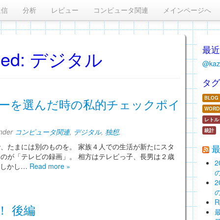
通信
分析
レビュー
コンピュータ関連
メインページへ
最
zed:
デジタル
@ka
タ
BLOG
コーダーを選んだ時の私的チェックポイ
WORD
レトル
under
コンピュータ関連
,
デジタル
,
独想
.
統計
、たまには別のものを。 家族４人での生活が新たにスタ
最
のが「テレビの録画」。 相方はテレビっ子、長男は２歳
 しかし…
Read more »
た！ 後編