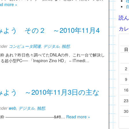
d more »
読
カ
よう その２ ～2010年11月4
under
コンピュータ関連
,
デジタル
,
独想
.
日
ら抜粋 あれ？昨日色々調べてたDNLAの件、これ一台で解決し
── 「Inspiron Zino HD」 – ITmedi…
2
9
よう ～2010年11月3日の主な
16
23
under
web
,
デジタル
,
独想
.
30
抜粋 ————————————&#8…
Read more »